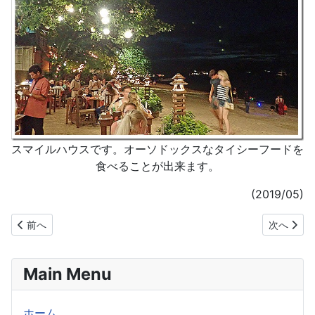
スマイルハウスです。オーソドックスなタイシーフードを
食べることが出来ます。
(2019/05)
前の記事へ: ボプットビーチのお勧めホテル＆レストラン(スマイル
次の記事へ:
前へ
次へ
Main Menu
ホーム