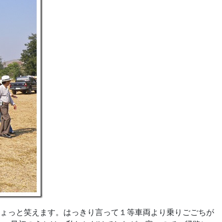
ょっと笑えます。はっきり言って１等車両より乗りごごちが