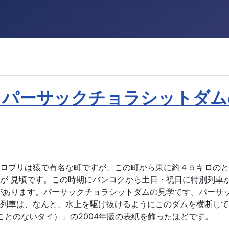
とパーサックチョラシットダム
。 ロブリは猿で有名な町ですが、この町から東に約４５キロの
が 見頃です。この時期にバンコクから土日・祝日に特別列車
があります。パーサックチョラシットダムの見学です。パーサ
列車は、なんと、水上を駆け抜けるようにこのダムを横断して
見たことのないタイ）」の2004年版の表紙を飾ったほどです。