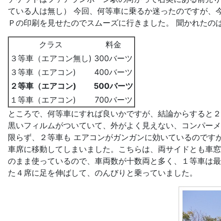
ている人は無し） 今回、何等車に乗るか迷ったのですが、
Ｐの印刷を見せたのでスムーズに行きました。 聞かれたの
クラス
料金
３等車（エアコン無し)
300バーツ
３等車（エアコン)
400バーツ
２等車（エアコン)
500バーツ
１等車（エアコン)
700バーツ
ところで、何等車にすれば良いかですが、結論からすると２
黒いフィルムがついていて、外がよく見えない、コンパーメ
限らず、２等車も エアコンがガンガンに効いているのです
車席に移動してしまいました。こちらは、両サイドとも車窓
のまま使っているので、車両数が十数両と多く、１等車は最
た４席に足を伸ばして、のんびりと乗っていました。