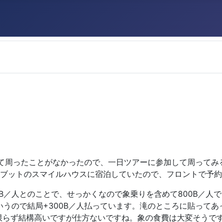
て周ったことがなかったので、一日ツアーに参加して周ってみ
北部のボブットのスマイルハウスに宿泊していたので、フロントで予
0B／人とのことで、せっかくなので象乗りを含めて800B／人で
いうので結局+300B／人払っています。滝のところに貼ってあ
に限らず結構高いですが仕方ないですね。象の食費は大変そうで