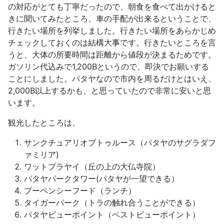
の対応がとても丁寧だったので、朝食を食べて出かけると
きに聞いてみたところ、車の手配が出来るということで、
行きたい場所を列挙しました。行きたい場所をあらかじめ
チェックしておくのは結構大事です。行きたいところを言
うと、大体の所要時間は距離から値段が決まるためです。
ガソリン代込みで1,200Bというので、即決でお願いする
ことにしました。パタヤなので市内を周るだけとはいえ、
2,000B以上するかも、と思っていたので非常に安いと思
います。
観光したところは、
サンクチュアリオブトゥルース（パタヤのサグラダフ
ァミリア)
ワットプラヤイ（丘の上の大仏寺院）
パタヤパークタワー(パタヤが一望できる）
プーペンシーフード（ランチ）
タイガーパーク（トラの触れ合うことができる）
パタヤビューポイント（ベストビューポイント）