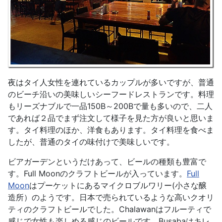
夜はタイ人女性を連れているカップルが多いですが、普通
のビーチ沿いの美味しいシーフードレストランです。料理
もリーズナブルで一品150B～200Bで量も多いので、二人
であれば２品でまず注文して様子を見た方が良いと思いま
す。タイ料理のほか、洋食もあります。タイ料理を食べま
したが、普通のタイの味付けで美味しいです。
ビアガーデンというだけあって、ビールの種類も豊富で
す。Full Moonのクラフトビールが入っています。
Full
Moon
はプーケットにあるマイクロブルワリー(小さな醸
造所）のようです。日本で売られているような高いクオリ
ティのクラフトビールでした。Chalawanはフルーティで
感じで女性も楽しめる感じのビールです。Busabaはキレ