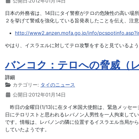
公開日:2012年01月14日
日本の外務省は、14日にタイ警察がテロの危険性の高い場
２を挙げて警戒を強化している旨発表したことを伝え、注意
http://www2.anzen.mofa.go.jp/info/pcspotinfo.asp
やはり、イスラエルに対してテロ攻撃をすると見ているよう
バンコク：テロへの脅威（
詳細
カテゴリー:
タイのニュース
公開日:2012年01月14日
昨日の金曜日(1/13)に在タイ米国大使館は、緊急メッ
日にテロリストと思われるレバノン人男性を一人拘束してい
です。情報は、レバノンの隣に位置するイスラエル当局から
していたようです。